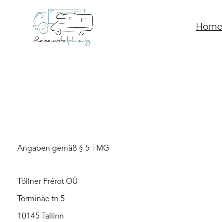
Zum Inhalt springen
Skip to content
Hom
Angaben gemäß § 5 TMG
Töllner Frérot OÜ
Torminäe tn 5
10145 Tallinn