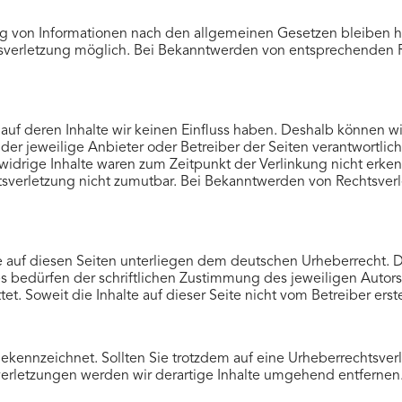
g von Informationen nach den allgemeinen Gesetzen bleiben hi
htsverletzung möglich. Bei Bekanntwerden von entsprechenden
 auf deren Inhalte wir keinen Einfluss haben. Deshalb können w
s der jeweilige Anbieter oder Betreiber der Seiten verantwortli
idrige Inhalte waren zum Zeitpunkt der Verlinkung nicht erkenn
htsverletzung nicht zumutbar. Bei Bekanntwerden von Rechtsve
e auf diesen Seiten unterliegen dem deutschen Urheberrecht. Di
bedürfen der schriftlichen Zustimmung des jeweiligen Autors 
et. Soweit die Inhalte auf dieser Seite nicht vom Betreiber ers
 gekennzeichnet. Sollten Sie trotzdem auf eine Urheberrechtsv
rletzungen werden wir derartige Inhalte umgehend entfernen