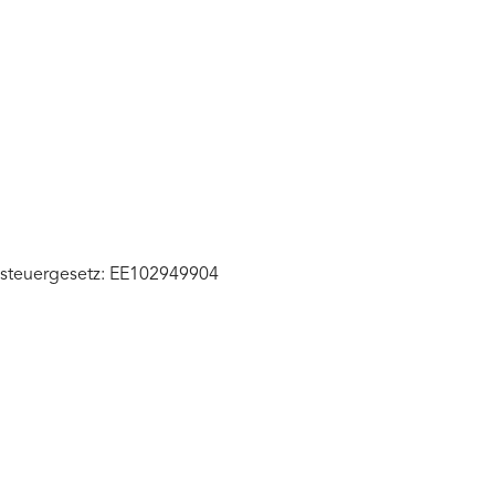
zsteuergesetz: EE102949904